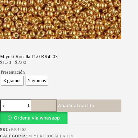
Miyuki Rocalla 11/0 RR4203
Rango
$
1.20
-
$
2.00
de
Presentación
precios:
desde
3 gramos
5 gramos
$1.20
hasta
$2.00
Miyuki
Añadir al carrito
Rocalla
11/0
RR4203
Ordena vía whasapp
cantidad
SKU:
RR4203
CATEGORÍA:
MIYUKI ROCALLA 11/0