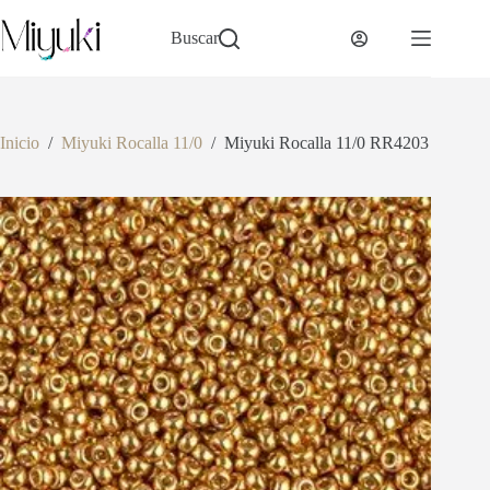
Saltar
al
Buscar
contenido
Inicio
/
Miyuki Rocalla 11/0
/
Miyuki Rocalla 11/0 RR4203