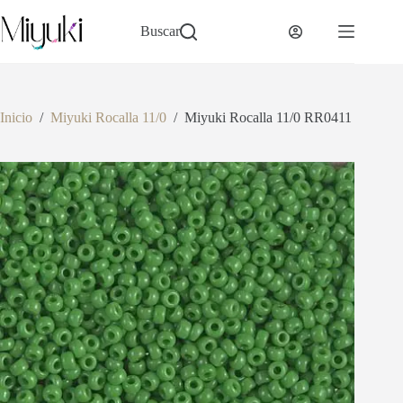
Saltar
al
Buscar
contenido
Inicio
/
Miyuki Rocalla 11/0
/
Miyuki Rocalla 11/0 RR0411