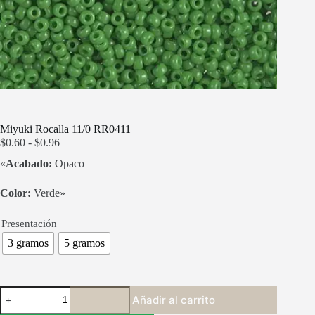
Miyuki Rocalla 11/0 RR0411
Rango
$
0.60
-
$
0.96
de
«
Acabado:
Opaco
precios:
desde
$0.60
Color:
Verde»
hasta
$0.96
Presentación
3 gramos
5 gramos
Miyuki
Añadir al carrito
Rocalla
11/0