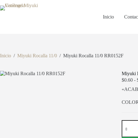
Saltar
al
contenido
Inicio
Contac
Inicio
/
Miyuki Rocalla 11/0
/
Miyuki Rocalla 11/0 RR0152F
Miyuki 
$
0.60
-
«ACAB
COLOR
Miyuki
Rocalla
11/0