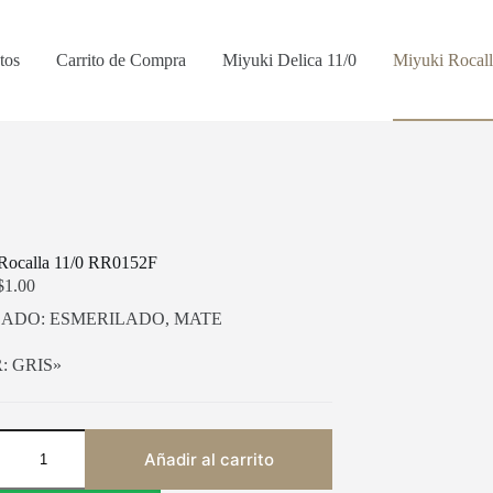
tos
Carrito de Compra
Miyuki Delica 11/0
Miyuki Rocall
Rocalla 11/0 RR0152F
Rango
$
1.00
de
ADO: ESMERILADO, MATE
precios:
desde
$0.60
: GRIS»
hasta
$1.00
Añadir al carrito