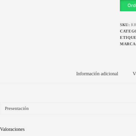
RR0152
Ord
cantidad
SKU:
RR
CATEG
ETIQU
MARCA
Información adicional
V
Presentación
Valoraciones