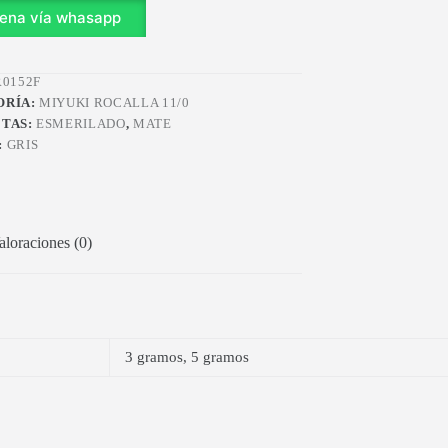
F
ena vía whasapp
0152F
ORÍA:
MIYUKI ROCALLA 11/0
ETAS:
ESMERILADO
,
MATE
:
GRIS
aloraciones (0)
3 gramos, 5 gramos