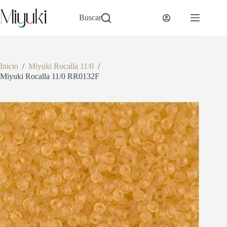
Saltar
al
Buscar
contenido
Inicio
/
Miyuki Rocalla 11/0
/
Miyuki Rocalla 11/0 RR0132F