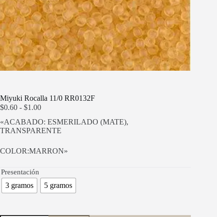
Miyuki Rocalla 11/0 RR0132F
Rango
$
0.60
-
$
1.00
de
«ACABADO: ESMERILADO (MATE),
precios:
TRANSPARENTE
desde
$0.60
hasta
COLOR:MARRON»
$1.00
Presentación
3 gramos
5 gramos