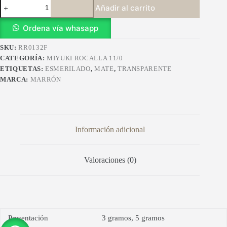
Miyuki
Añadir al carrito
Rocalla
11/0
RR0132F
Ordena vía whasapp
cantidad
SKU:
RR0132F
CATEGORÍA:
MIYUKI ROCALLA 11/0
ETIQUETAS:
ESMERILADO
,
MATE
,
TRANSPARENTE
MARCA:
MARRÓN
Información adicional
Valoraciones (0)
Presentación
3 gramos, 5 gramos