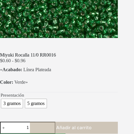
Miyuki Rocalla 11/0 RR0016
Rango
$
0.60
-
$
0.96
de
«
Acabado:
Línea Plateada
precios:
desde
$0.60
Color:
Verde»
hasta
$0.96
Presentación
3 gramos
5 gramos
Miyuki
Añadir al carrito
Rocalla
11/0