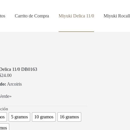
tos
Carrito de Compra
Miyuki Delica 11/0
Miyuki Rocall
Delica 11/0 DB0163
Rango
$
24.00
de
do:
Arcoiris
precios:
desde
$1.44
erde»
hasta
$24.00
ación
mos
5 gramos
10 gramos
16 gramos
amos