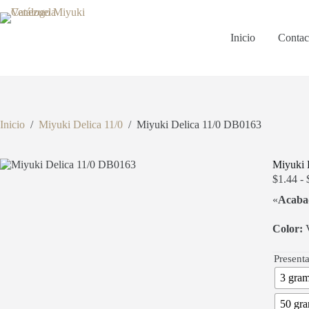
Saltar
al
contenido
Inicio
Contac
Inicio
/
Miyuki Delica 11/0
/
Miyuki Delica 11/0 DB0163
Miyuki 
$
1.44
-
«
Acaba
Color:
V
Present
3 gra
50 gr