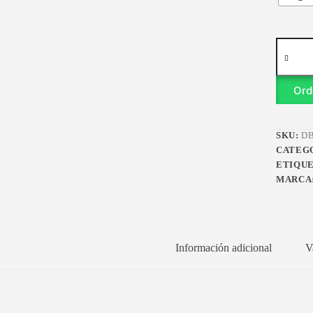
Miyuki
Delica
11/0
DB0163
Ord
cantidad
SKU:
DB
CATEG
ETIQU
MARCA
Información adicional
V